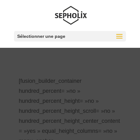
Sélectionner une page
[fusion_builder_container
hundred_percent= »no »
hundred_percent_height= »no »
hundred_percent_height_scroll= »no »
hundred_percent_height_center_content
= »yes » equal_height_columns= »no »