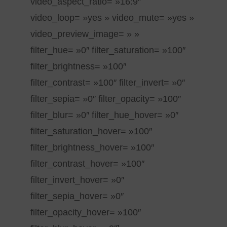
video_aspect_ratio= »16:9″
video_loop= »yes » video_mute= »yes »
video_preview_image= » »
filter_hue= »0″ filter_saturation= »100″
filter_brightness= »100″
filter_contrast= »100″ filter_invert= »0″
filter_sepia= »0″ filter_opacity= »100″
filter_blur= »0″ filter_hue_hover= »0″
filter_saturation_hover= »100″
filter_brightness_hover= »100″
filter_contrast_hover= »100″
filter_invert_hover= »0″
filter_sepia_hover= »0″
filter_opacity_hover= »100″