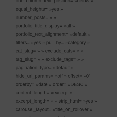
one_column_text_position= »below »
equal_heights= »yes »
number_posts= » »
portfolio_title_display= »all »
portfolio_text_alignment= »default »
filters= »yes » pull_by= »category »
cat_slug= » » exclude_cats= » »
tag_slug= » » exclude_tags= » »
pagination_type= »default »
hide_url_params= »off » offset= »0″
orderby= »date » order= »DESC »
content_length= »excerpt »
excerpt_length= » » strip_html= »yes »
carousel_layout= »title_on_rollover »