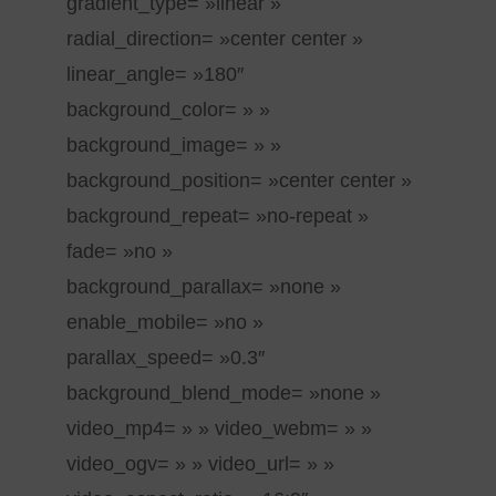
gradient_type= »linear »
radial_direction= »center center »
linear_angle= »180″
background_color= » »
background_image= » »
background_position= »center center »
background_repeat= »no-repeat »
fade= »no »
background_parallax= »none »
enable_mobile= »no »
parallax_speed= »0.3″
background_blend_mode= »none »
video_mp4= » » video_webm= » »
video_ogv= » » video_url= » »