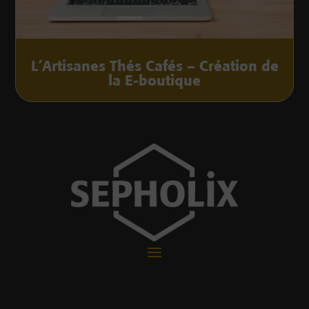
L’Artisanes Thés Cafés – Création de
la E-boutique