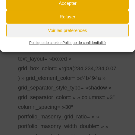
filter_invert_hover= »0″
Accepter
filter_sepia_hover= »0″
Refuser
filter_opacity_hover= »100″
filter_blur_hover= »0″ first= »true »
Voir les préférences
last= »true »][fusion_portfolio
Politique de cookies
Politique de confidentialité
layout= »grid » picture_size= »auto »
text_layout= »boxed »
grid_box_color= »rgba(234,234,234,0.07
) » grid_element_color= »#4b494a »
grid_separator_style_type= »shadow »
grid_separator_color= » » columns= »3″
column_spacing= »30″
portfolio_masonry_grid_ratio= » »
portfolio_masonry_width_double= » »