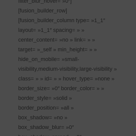
filter_blur_hover= »0″]
[fusion_builder_row]
[fusion_builder_column type= »1_1″
layout= »1_1″ spacing= » »
center_content= »no » link= » »
target= »_self » min_height= » »
hide_on_mobile= »small-
visibility,medium-visibility,large-visibility »
class= » » id= » » hover_type= »none »
border_size= »0″ border_color= » »
border_style= »solid »
border_position= »all »
box_shadow= »no »
box_shadow_blur= »0″