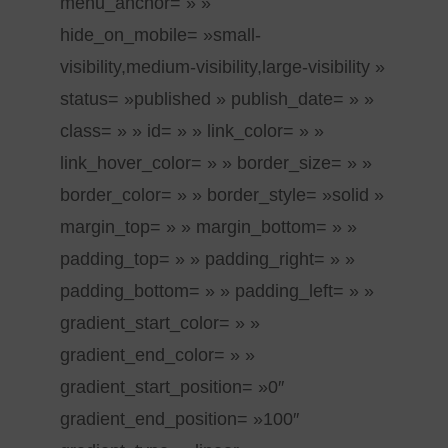
menu_anchor= » »
hide_on_mobile= »small-
visibility,medium-visibility,large-visibility »
status= »published » publish_date= » »
class= » » id= » » link_color= » »
link_hover_color= » » border_size= » »
border_color= » » border_style= »solid »
margin_top= » » margin_bottom= » »
padding_top= » » padding_right= » »
padding_bottom= » » padding_left= » »
gradient_start_color= » »
gradient_end_color= » »
gradient_start_position= »0″
gradient_end_position= »100″