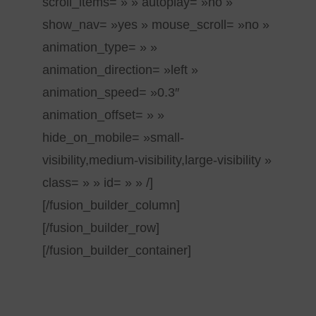
scroll_items= » » autoplay= »no »
show_nav= »yes » mouse_scroll= »no »
animation_type= » »
animation_direction= »left »
animation_speed= »0.3″
animation_offset= » »
hide_on_mobile= »small-
visibility,medium-visibility,large-visibility »
class= » » id= » » /]
[/fusion_builder_column]
[/fusion_builder_row]
[/fusion_builder_container]