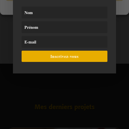
– Création de la boutique en ligne
Politique de cookies
Politique de confidentialité
antony@sepho.fr
dans
Idée Cadeau : l’arbre
de famille
Fanny Guerbette
dans
Idée Cadeau : l’arbre
de famille
Inscrivez-vous
Mes derniers projets