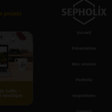
s projets
Accueil
Présentation
Mes services
Portfolio
és Cafés –
 E-boutique
Inspirations
Contact