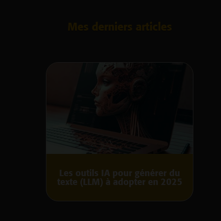
Mes derniers articles
Les outils IA pour générer du
texte (LLM) à adopter en 2025