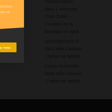
Hanna Adams
dernières
dans
L’Artisanes
gner en
Thés Cafés –
Création de la
boutique en ligne
antony@sepho.fr
ez-vous
dans
Idée Cadeau
: l’arbre de famille
Fanny Guerbette
dans
Idée Cadeau
: l’arbre de famille