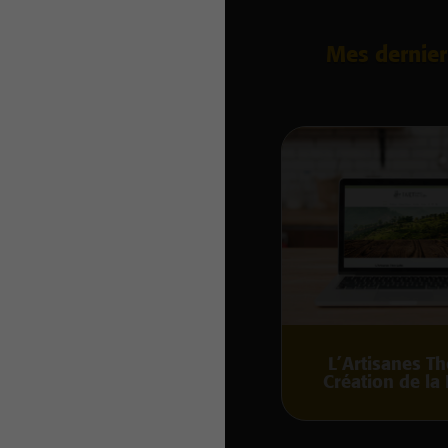
Mes dernier
L’Artisanes Th
Création de la