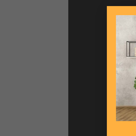
Les
l'e
en 