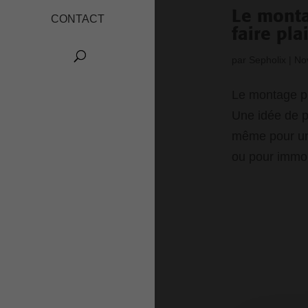
Le monta
CONTACT
faire plai
par
Sepholix
|
No
Le montage pho
Une idée de pr
même pour un 
ou pour immort