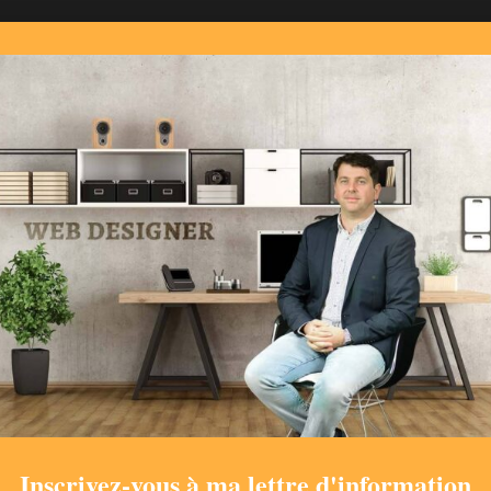
Gérer le consentement aux cookies
 cookies utilisés par Sepholix servent justes à calculer le trafic du site et personnal
xpérience utilisateur. Vous pouvez modifier vos préférences à tout moment en cliqu
bas de page sur la page
Accepter
Refuser
Voir les préférence
Inscrivez-vous à ma lettre d'information