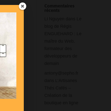
Commentaires
récents
Li Nguyen
dans
Le
blog de Régis
ENGUEHARD : Le
maître du Web,
formateur des
développeurs de
demain
antony@sepho.fr
iser
dans
L’Artisanes
ant
Thés Cafés –
Création de la
s
boutique en ligne