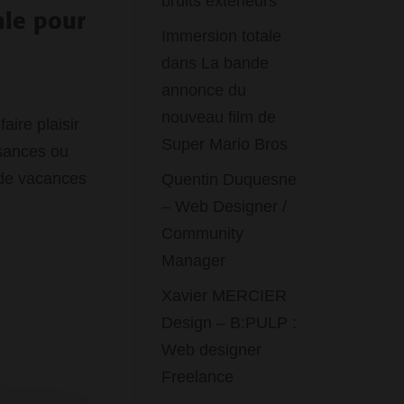
bruits extérieurs
ale pour
Immersion totale
dans La bande
annonce du
nouveau film de
aire plaisir
Super Mario Bros
ssances ou
 de vacances
Quentin Duquesne
– Web Designer /
Community
Manager
Xavier MERCIER
Design – B:PULP :
Web designer
Freelance