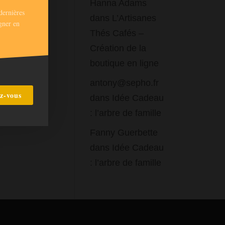
Hanna Adams
dernières
dans
L’Artisanes
gner en
Thés Cafés –
Création de la
boutique en ligne
antony@sepho.fr
ez-vous
dans
Idée Cadeau
: l’arbre de famille
Fanny Guerbette
dans
Idée Cadeau
: l’arbre de famille