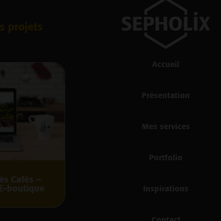
s projets
Accueil
Présentation
Mes services
Portfolio
és Cafés –
 E-boutique
Inspirations
Contact