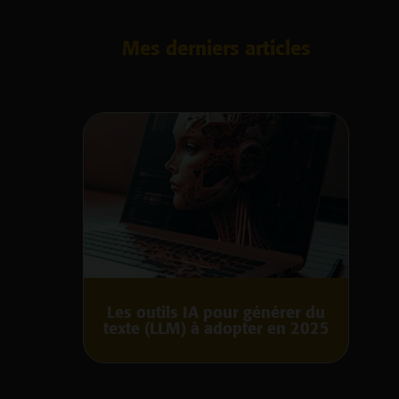
Mes derniers articles
Les outils IA pour générer du
texte (LLM) à adopter en 2025