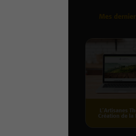
Mes dernier
L’Artisanes Th
Création de la