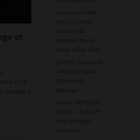
bruits extérieurs
Immersion totale
dans La bande
annonce du
ogo et
nouveau film de
Super Mario Bros
Quentin Duquesne
– Web Designer /
M.
Community
embre 2019
Manager
e potager, il
Xavier MERCIER
Design – B:PULP :
Web designer
Freelance