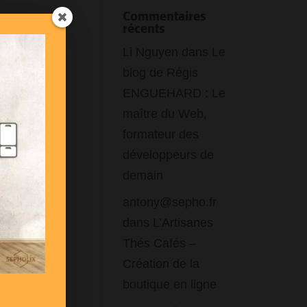
Commentaires
récents
Li Nguyen
dans
Le
blog de Régis
ENGUEHARD : Le
maître du Web,
formateur des
développeurs de
demain
antony@sepho.fr
iser
dans
L’Artisanes
ant
Thés Cafés –
Création de la
s
boutique en ligne