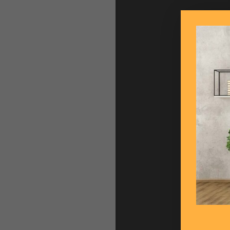
Les
l'e
en 