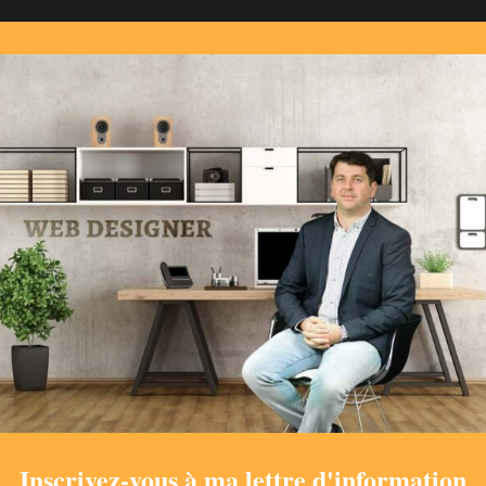
Gérer le consentement aux cookies
 cookies utilisés par Sepholix servent justes à calculer le trafic du site et personnal
xpérience utilisateur. Vous pouvez modifier vos préférences à tout moment en cliqu
bas de page sur la page
Accepter
Refuser
Voir les préférence
Inscrivez-vous à ma lettre d'information