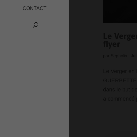
CONTACT
Le Verge
flyer
par
Sepholix
|
Jui
Le Verger en P
GUERBETTE a 
dans le but d
a commencé p