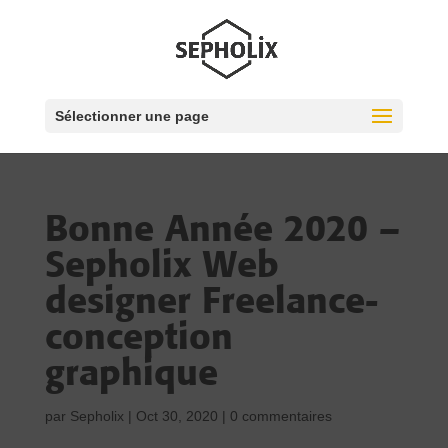
Sélectionner une page
Bonne Année 2020 –
Sepholix Web
designer Freelance-
conception
graphique
par
Sepholix
|
Oct 30, 2020
|
0 commentaires