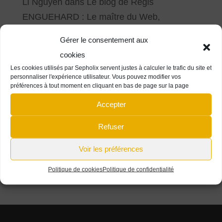
Li Nguyen
dans
Le blog de Régis
ENGUEHARD : Le maître du Web,
formateur des développeurs de demain
Gérer le consentement aux
antony@sepho.fr
dans
L’Artisanes Thés
cookies
Cafés – Création de la boutique en ligne
Les cookies utilisés par Sepholix servent justes à calculer le trafic du site et
personnaliser l'expérience utilisateur. Vous pouvez modifier vos
Hanna Adams
dans
L’Artisanes Thés Cafés
préférences à tout moment en cliquant en bas de page sur la page
– Création de la boutique en ligne
Accepter
antony@sepho.fr
dans
Idée Cadeau : l’arbre
Refuser
de famille
Voir les préférences
Fanny Guerbette
dans
Idée Cadeau : l’arbre
de famille
Politique de cookies
Politique de confidentialité