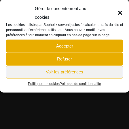
antony@sepho.fr
dans
L’Artisanes Thés
Gérer le consentement aux
Cafés – Création de la boutique en ligne
cookies
Hanna Adams
dans
L’Artisanes Thés Cafés
Les cookies utilisés par Sepholix servent justes à calculer le trafic du site et
– Création de la boutique en ligne
personnaliser l'expérience utilisateur. Vous pouvez modifier vos
préférences à tout moment en cliquant en bas de page sur la page
antony@sepho.fr
dans
Idée Cadeau : l’arbre
Accepter
de famille
Refuser
Fanny Guerbette
dans
Idée Cadeau : l’arbre
de famille
Voir les préférences
Politique de cookies
Politique de confidentialité