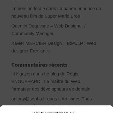
Immersion totale dans La bande annonce du
nouveau film de Super Mario Bros
Quentin Duquesne – Web Designer /
Community Manager
Xavier MERCIER Design – B:PULP : Web
designer Freelance
Commentaires récents
Li Nguyen
dans
Le blog de Régis
ENGUEHARD : Le maître du Web,
formateur des développeurs de demain
antony@sepho.fr
dans
L’Artisanes Thés
Cafés – Création de la boutique en ligne