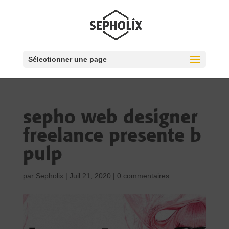
Sélectionner une page
sepho web designer
freelance presente b
pulp
par
Sepholix
|
Juil 21, 2020
|
0 commentaires